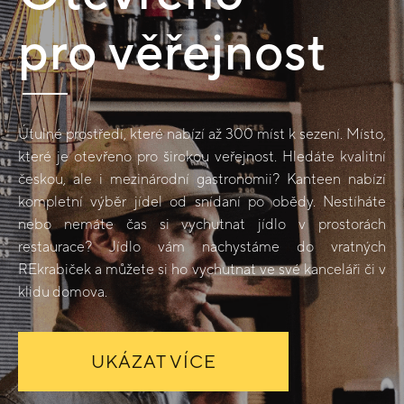
pro věřejnost
Útulné prostředí, které nabízí až 300 míst k sezení. Místo,
které je otevřeno pro širokou veřejnost. Hledáte kvalitní
českou, ale i mezinárodní gastronomii? Kanteen nabízí
kompletní výběr jídel od snídaní po obědy. Nestíháte
nebo nemáte čas si vychutnat jídlo v prostorách
restaurace? Jídlo vám nachystáme do vratných
REkrabiček a můžete si ho vychutnat ve své kanceláři či v
klidu domova.
UKÁZAT VÍCE