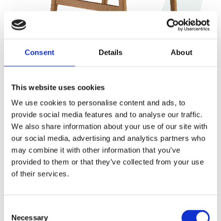
Consent
Details
About
300
This website uses cookies
We use cookies to personalise content and ads, to
provide social media features and to analyse our traffic.
We also share information about your use of our site with
our social media, advertising and analytics partners who
míst k sezení
may combine it with other information that you’ve
provided to them or that they’ve collected from your use
Rozmanitý prostor restaurace nabízí příjemné místo
of their services.
pro každého. Změnili jsme stereotyp, kdy po naložení
teplého jídla následuje čekání ve frontě na platbu a
Consent
až poté se zákazník usadí. U nás probíhá proces
Necessary
Selection