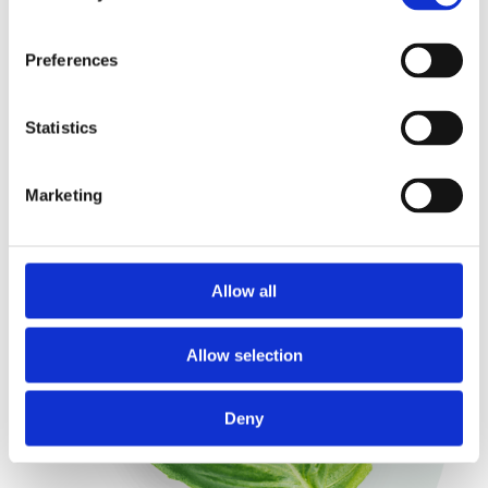
plynuleji - nejprve si objednáte, ihned zaplatíte a
následně si ve výdeji odeberete teplé jídlo a můžete
začít vychutnávat.
Preferences
Statistics
Marketing
Allow all
Allow selection
Deny