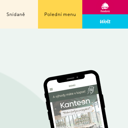
Snídaně
Polední menu
!