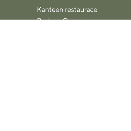
Kanteen restaurace
Budova Organica
Nám. Biskupa Bruna 3399/5
Ostrava
702 00
T: +420 725 099 580
E:
organica@kanteen.cz
STAHUJTE APLIKACI,